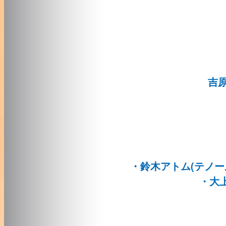
吉
・鈴木
アトム
(
テノー
・大