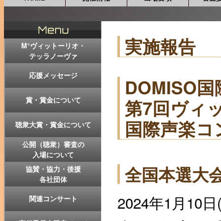
実施報告
M°ヴィットーリオ・
テッラノーヴァ
応援メッセージ
DOMISO
賞・賞金について
第7回ヴィ
国際声楽コ
聴衆大賞・賞金について
公開（聴衆）審査の
入場について
全国本選大会
協賛・協力・後援
各社団体
2024年1月1
関連コンサート