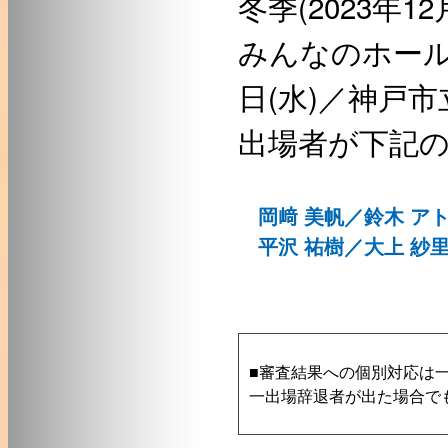
冬季(2023年12
みんなのホール)
日(水)／神戸
出場者が下記
岡﨑 美帆／鈴木 ア
平沢 祐樹／大上 紗
■審査結果への個別対応は
一出場辞退者が出た場合で