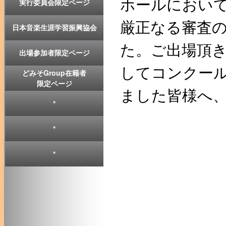
ホールにおい
実行委員会限定ページ
厳正なる審査
日本音楽生涯学習振興協会
た。ご出場頂
出場参加者限定ページ
してコンクー
どみそGroup在籍者
限定ページ
ました皆様へ
*
*
*