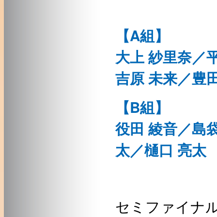
【A組】
大上 紗里奈／
吉原 未来／豊田
【B組】
役田 綾音／島袋
太／樋口 亮太
セミファイナ