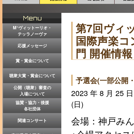
第7回ヴィ
M°ヴィットーリオ・
テッラノーヴァ
国際声楽コン
応援メッセージ
門 開催情報
賞・賞金について
聴衆大賞・賞金について
予選会(一部公開・
公開（聴衆）審査の
2023 年 8 月 25 日
入場について
(日)
協賛・協力・後援
各社団体
会場：神戸みん
関連コンサート