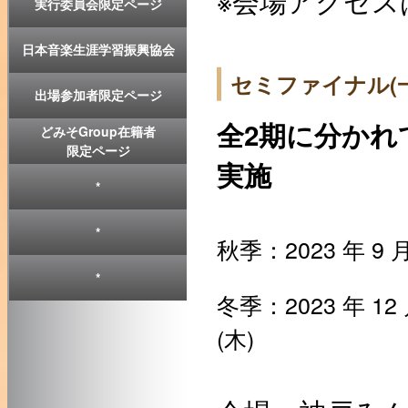
※会場アクセス
実行委員会限定ページ
日本音楽生涯学習振興協会
セミファイナル(
出場参加者限定ページ
全2期に分かれ
どみそGroup在籍者
限定ページ
実施
*
*
秋季：2023 年 9 月 
*
冬季：2023 年 12 月
(木)