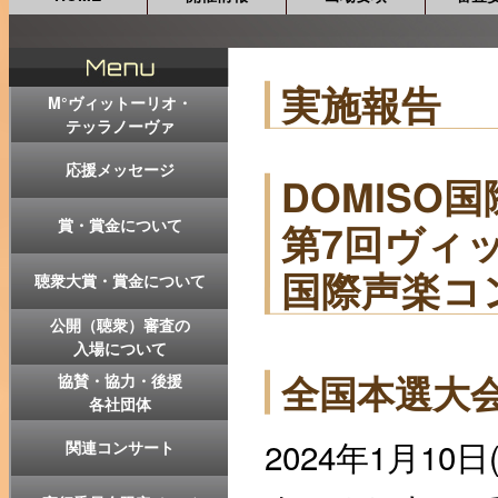
実施報告
M°ヴィットーリオ・
テッラノーヴァ
応援メッセージ
DOMISO
賞・賞金について
第7回ヴィ
国際声楽コ
聴衆大賞・賞金について
公開（聴衆）審査の
入場について
全国本選大会
協賛・協力・後援
各社団体
2024年1月1
関連コンサート