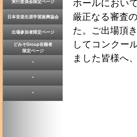
ホールにおい
実行委員会限定ページ
厳正なる審査
日本音楽生涯学習振興協会
た。ご出場頂
出場参加者限定ページ
してコンクー
どみそGroup在籍者
限定ページ
ました皆様へ
*
*
*