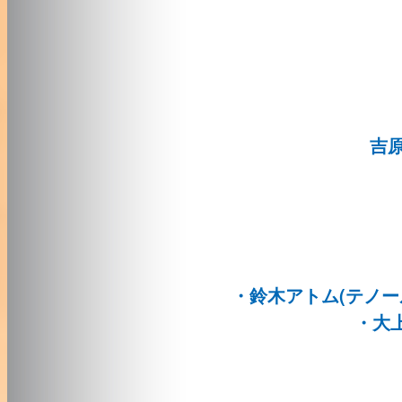
吉
・鈴木
アトム
(
テノー
・大