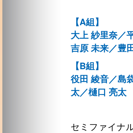
【A組】
大上 紗里奈／
吉原 未来／豊田
【B組】
役田 綾音／島袋
太／樋口 亮太
セミファイナ