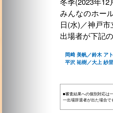
冬季(2023年12
みんなのホール)
日(水)／神戸
出場者が下記
岡﨑 美帆／鈴木 ア
平沢 祐樹／大上 紗
■審査結果への個別対応は
一出場辞退者が出た場合で