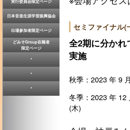
※会場アクセス
実行委員会限定ページ
日本音楽生涯学習振興協会
セミファイナル(
出場参加者限定ページ
全2期に分かれ
どみそGroup在籍者
限定ページ
実施
*
*
秋季：2023 年 9 月 
*
冬季：2023 年 12 月
(木)