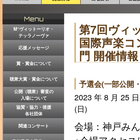
第7回ヴィ
M°ヴィットーリオ・
テッラノーヴァ
国際声楽コン
応援メッセージ
門 開催情報
賞・賞金について
聴衆大賞・賞金について
予選会(一部公開・
公開（聴衆）審査の
2023 年 8 月 25 日
入場について
(日)
協賛・協力・後援
各社団体
会場：神戸みん
関連コンサート