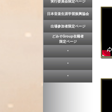
実行委員会限定ページ
日本音楽生涯学習振興協会
出場参加者限定ページ
どみそGroup在籍者
限定ページ
*
*
*